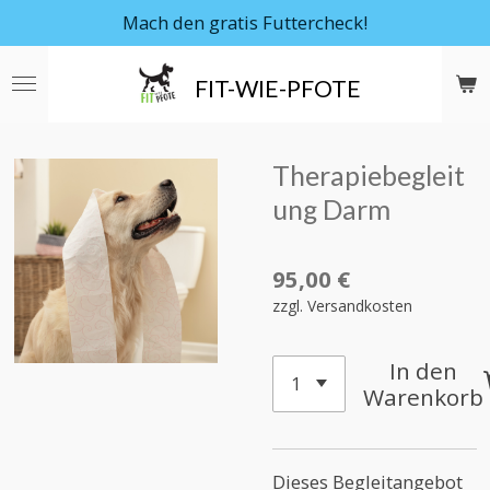
Mach den gratis Futtercheck!
Zum
Hauptinhalt
springen
FIT-WIE-PFOTE
Therapiebegleit
ung Darm
95,00 €
zzgl. Versandkosten
In den
Warenkorb
Dieses Begleitangebot