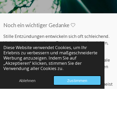
Noch ein wichtiger Gedanke 🤍
Stille Entzündungen entwickeln sich oft schleichend.
Viele Hunde zeigen lange Zeit nur kleine Anzeichen,
Diese Website verwendet Cookies, um Ihr
die leicht übersehen werden.
Erlebnis zu verbessern und maßgeschneiderte
Werbung anzuzeigen. Indem Sie auf
Der Entzündungs-Check soll dir helfen, diese Signale
„Akzeptieren“ klicken, stimmen Sie der
frühzeitig zu erkennen und rechtzeitig die richtigen
Verwendung aller Cookies zu.
Schritte einzuleiten.
Ablehnen
Zustimmen
Denn je früher du hinschaust, desto besser sind meist
die Möglichkeiten, deinen Hund zu unterstützen.